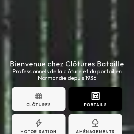
Bienvenue chez Clôtures Bataille
Professionnels de la clôture et du portail en
Normandie depuis 1936
fence
garage
CLÔTURES
PORTAILS
bolt
nature
MOTORISATION
AMÉNAGEMENTS