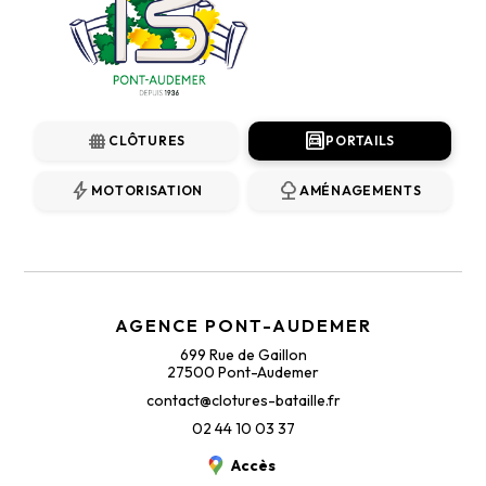
fence
garage
CLÔTURES
PORTAILS
bolt
nature
MOTORISATION
AMÉNAGEMENTS
AGENCE PONT-AUDEMER
699 Rue de Gaillon
27500 Pont-Audemer
contact@clotures-bataille.fr
02 44 10 03 37
Accès