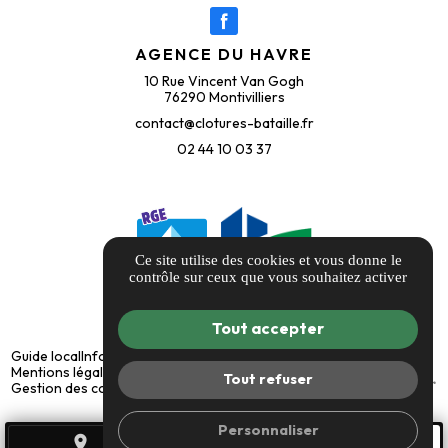
AGENCE DU HAVRE
10 Rue Vincent Van Gogh
76290 Montivilliers
contact@clotures-bataille.fr
02 44 10 03 37
Ce site utilise des cookies et vous donne le
contrôle sur ceux que vous souhaitez activer
Tout accepter
Guide local
Informations complémentaires
Mentions légales
Politique de confidentialité
Tout refuser
Gestion des cookies
Personnaliser
place
call
mail